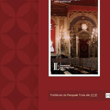
Pubblicato da
Pasquale Troìa
alle
17:37