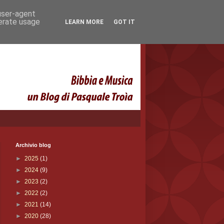
 user-agent
nerate usage
LEARN MORE
GOT IT
Archivio blog
►
2025
(1)
►
2024
(9)
►
2023
(2)
►
2022
(2)
►
2021
(14)
►
2020
(28)