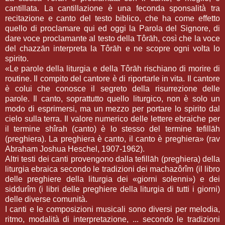
cantillata. La cantillazione è una feconda sponsalità tra
recitazione e canto del testo biblico, che ha come effetto
quello di proclamare qui ed oggi la Parola del Signore, di
dare voce proclamante al testo della Tôrāh, così che la voce
del chazzān interpreta la Tôrāh e ne scopre ogni volta lo
spirito.
«Le parole della liturgia e della Tôrāh rischiano di morire di
routine. Il compito del cantore è di riportarle in vita. Il cantore
è colui che conosce il segreto della risurrezione delle
parole. Il canto, soprattutto quello liturgico, non è solo un
modo di esprimersi, ma un mezzo per portare lo spirito dal
cielo sulla terra. Il valore numerico delle lettere ebraiche per
il termine shîrah (canto) è lo stesso del termine tefillāh
(preghiera). La preghiera è canto, il canto è preghiera» (rav
Abraham Joshua Heschel, 1907-1962).
Altri testi dei canti provengono dalla tefillāh (preghiera) della
liturgia ebraica secondo le tradizioni dei machazôrîm (il libro
delle preghiere della liturgia dei «giorni solenni») e dei
siddurîm (i libri delle preghiere della liturgia di tutti i giorni)
delle diverse comunità.
I canti e le composizioni musicali sono diversi per melodia,
ritmo, modalità di interpretazione, ... secondo le tradizioni