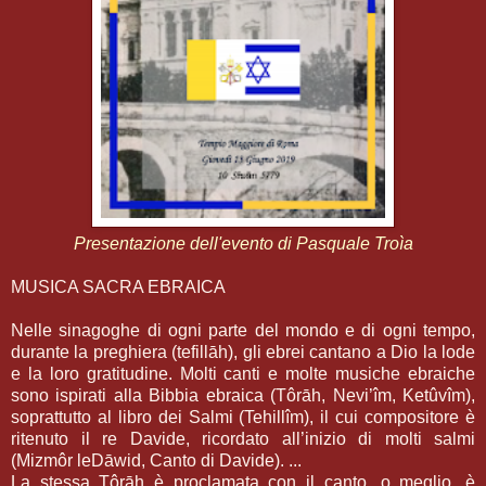
Presentazione dell'evento di Pasquale Troìa
MUSICA SACRA EBRAICA
Nelle sinagoghe di ogni parte del mondo e di ogni tempo,
durante la preghiera (tefillāh), gli ebrei cantano a Dio la lode
e la loro gratitudine. Molti canti e molte musiche ebraiche
sono ispirati alla Bibbia ebraica (Tôrāh, Nevi’îm, Ketûvîm),
soprattutto al libro dei Salmi (Tehillîm), il cui compositore è
ritenuto il re Davide, ricordato all’inizio di molti salmi
(Mizmôr leDāwid, Canto di Davide). ...
La stessa Tôrāh è proclamata con il canto, o meglio, è